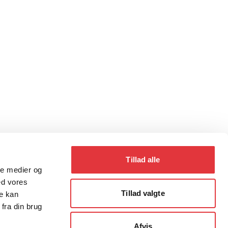
Tillad alle
ale medier og
ed vores
Tillad valgte
re kan
fra din brug
Afvis