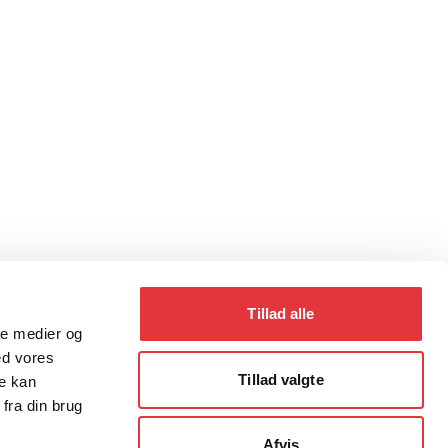
Tillad alle
ale medier og
ed vores
Tillad valgte
re kan
fra din brug
Afvis