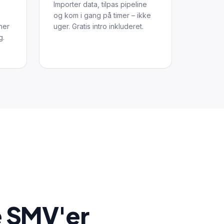
Importer data, tilpas pipeline
og kom i gang på timer – ikke
ner
uger. Gratis intro inkluderet.
g.
e SMV'er