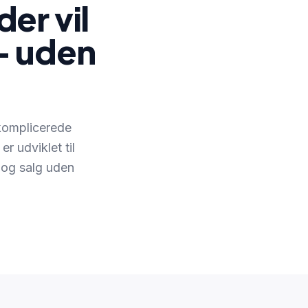
er vil
— uden
 komplicerede
r udviklet til
 og salg uden