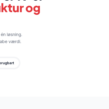
uktur og
én løsning.
skabe værdi.
 brugbart