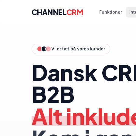
CHANNEL
CRM
Funktioner
Int
Vi er tæt på vores kunder
Dansk CRM
Dansk CRM-system til B2B. Alt inkluderet. Ko
B2B
Alt inklud