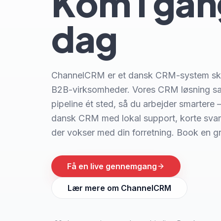
Kom i gang
dag
ChannelCRM er et dansk CRM-system skr
B2B-virksomheder. Vores CRM løsning sa
pipeline ét sted, så du arbejder smartere 
dansk CRM med lokal support, korte svart
der vokser med din forretning. Book en gr
Få en live gennemgang
Lær mere om ChannelCRM