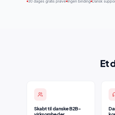
30 dages gratis prøve
Ingen binding
Dansk suppor
Et 
Skabt til danske B2B-
Da
virksomheder
ko