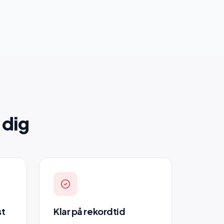
 dig
st
Klar på rekordtid