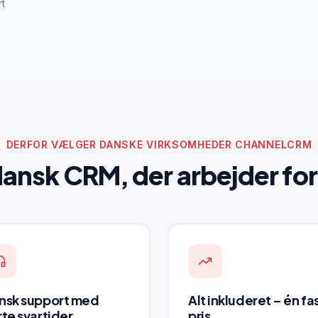
t
DERFOR VÆLGER DANSKE VIRKSOMHEDER CHANNELCRM
dansk CRM, der arbejder for
nsk support med
Alt inkluderet – én fa
rte svartider
pris