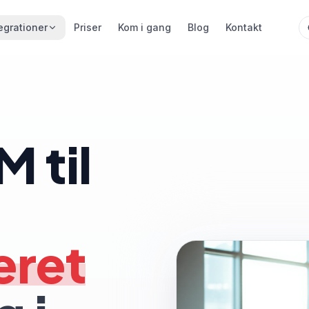
egrationer
Priser
Kom i gang
Blog
Kontakt
 til
m i gang i dag.
eret