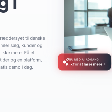
 i
æddersyet til danske
mler salg, kunder og
– ikke mere. Få et
ider og en platform,
NU MED AI ADGANG
Klik for at læse mere
atis demo i dag.