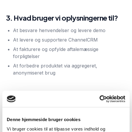
3. Hvad bruger vi oplysningerne til?
At besvare henvendelser og levere demo
At levere og supportere ChannelCRM
At fakturere og opfylde aftalemæssige
forpligtelser
At forbedre produktet via aggregeret,
anonymiseret brug
4. Hvor opbevares data?
Data opbevares på servere i EU. Vi anvender
underdatabehandlere, som er listet i vores
Denne hjemmeside bruger cookies
databehandleraftale (kan rekvireres på
Vi bruger cookies til at tilpasse vores indhold og
info@channelcrm.dk
).