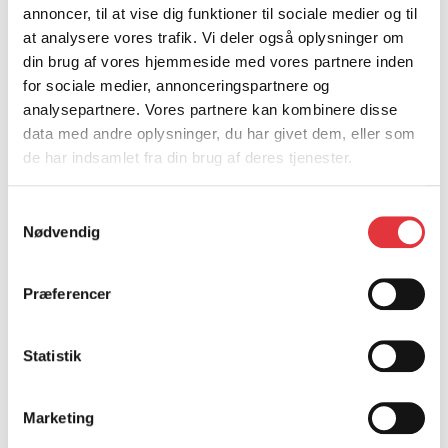
annoncer, til at vise dig funktioner til sociale medier og til
at analysere vores trafik. Vi deler også oplysninger om
din brug af vores hjemmeside med vores partnere inden
5. Hvor længe?
for sociale medier, annonceringspartnere og
analysepartnere. Vores partnere kan kombinere disse
Henvendelser fra hjemmesiden gemmes i op til 24
data med andre oplysninger, du har givet dem, eller som
måneder. Kundedata gemmes så længe
de har indsamlet fra din brug af deres tjenester.
aftaleforholdet løber + lovpligtig opbevaringsperiode
(typisk 5 år for bogføringsmateriale).
Samtykkevalg
Nødvendig
6. Dine rettigheder
Præferencer
Du har ret til indsigt, berigtigelse, sletning,
begrænsning, dataportabilitet og indsigelse. Skriv til
Statistik
info@channelcrm.dk
. Du kan også klage til
Datatilsynet
.
Marketing