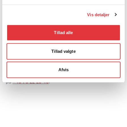
7. Sikkerhed
Vis detaljer
Vi anvender kryptering i transit (TLS) og at-rest,
adgangskontrol med roller, logning og regelmæssig
backup. Hændelser håndteres efter en defineret
Tillad alle
incident-procedure.
Tillad valgte
8. Kontakt
Afvis
Spørgsmål? Skriv til
info@channelcrm.dk
eller ring
på
+45 70 22 25 40
.